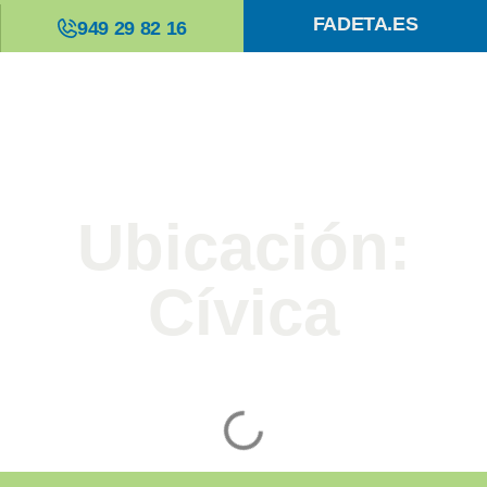
FADETA.ES
949 29 82 16
Ubicación:
Cívica