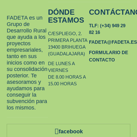
DÓNDE
CONTÁCTAN
FADETA es un
ESTAMOS
Grupo de
TLF: (+34) 949 29
Desarrollo Rural
82 16
C/ESPLIEGO, 2.
que ayuda a los
PRIMERA PLANTA
FADETA@FADETA.E
proyectos
19400 BRIHUEGA
empresariales,
FORMULARIO DE
(GUADALAJARA)
tanto en sus
CONTACTO
inicios como en
DE LUNES A
su consolidación
VIERNES
posterior. Te
DE 8.00 HORAS A
asesoramos y
15.00 HORAS
ayudamos para
conseguir la
subvención para
los mismos.
facebook