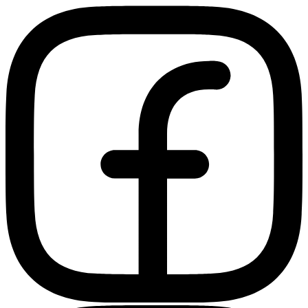
Ir
al
contenido