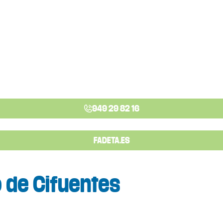
949 29 82 16
FADETA.ES
 de Cifuentes