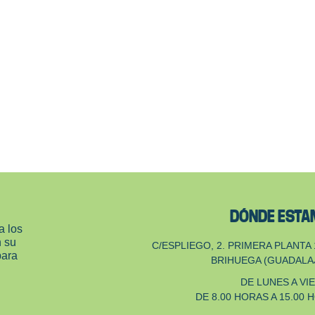
DÓNDE EST
a los
n su
C/ESPLIEGO, 2. PRIMERA PLANTA 
para
BRIHUEGA (GUADALA
DE LUNES A VI
DE 8.00 HORAS A 15.00 