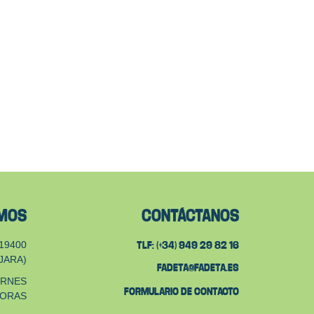
AMOS
CONTÁCTANOS
19400
TLF: (+34) 949 29 82 16
JARA)
FADETA@FADETA.ES
ERNES
FORMULARIO DE CONTACTO
HORAS