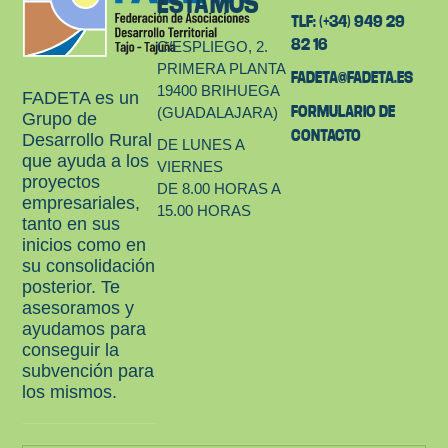
ESTAMOS
TLF: (+34) 949 29
82 16
C/ESPLIEGO, 2.
PRIMERA PLANTA
FADETA@FADETA.ES
19400 BRIHUEGA
FADETA es un
FORMULARIO DE
(GUADALAJARA)
Grupo de
CONTACTO
Desarrollo Rural
DE LUNES A
que ayuda a los
VIERNES
proyectos
DE 8.00 HORAS A
empresariales,
15.00 HORAS
tanto en sus
inicios como en
su consolidación
posterior. Te
asesoramos y
ayudamos para
conseguir la
subvención para
los mismos.