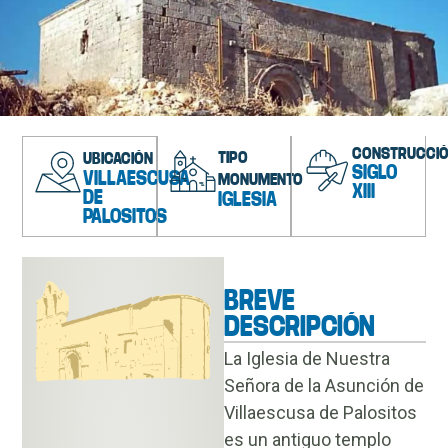
CONSTRUCCI
TIPO
UBICACIÓN
SIGLO
VILLAESCUSA
MONUMENTO
XIII
DE
IGLESIA
PALOSITOS
BREVE
DESCRIPCIÓN
La Iglesia de Nuestra
Señora de la Asunción de
Villaescusa de Palositos
es un antiguo templo