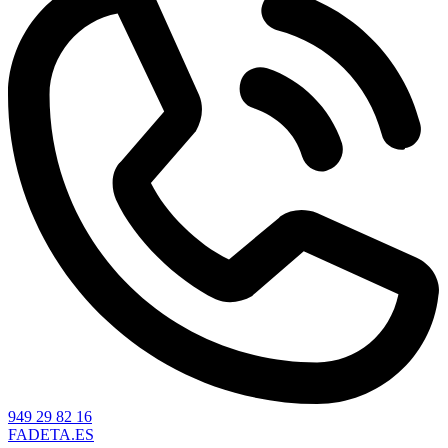
949 29 82 16
FADETA.ES