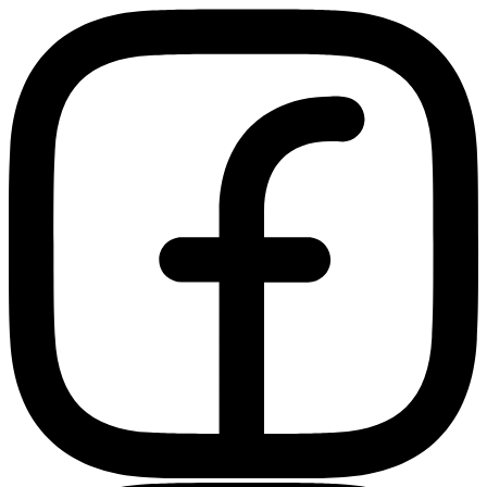
Ir
al
contenido